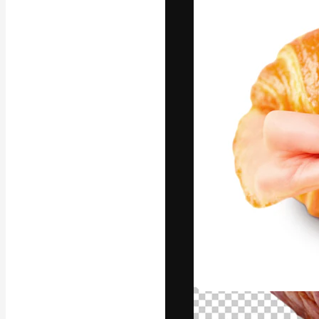
フォント
最高のクリエイ
ットフォーム。
店、スタジオを
います。
日本語
Copyright © 2010-