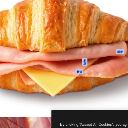
製品
はじめに
ティブ制作を導くためのプラ
Spaces
Academy
クリエイター、企業、代理
AI アシスタント
ドキュメント
含む100万人以上が利用して
AI 画像生成ツール
サポート
AI 動画生成ツール
利用規約
AI 音声合成ツール
プライバシーポリ
シー
ストックコンテン
ツ
オリジナル
新規
Claude/ChatGPT
クッキーポリシー
新
規
向けMCP
トラストセンター
エージェント
アフィリエイト
新規
API
法人向け
モバイルアプリ
すべてのMagnificツ
ール
2026
Freepik Company S.L.U.
無断複写・転載を禁じます
.
By clicking “Accept All Cookies”, you agr