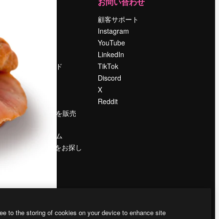
運営
お問い合わせ
料金
顧客サポート
会社概要
Instagram
Reviews
YouTube
採用情報
LinkedIn
検索トレンド
TikTok
ブログ
Discord
イベント
X
Slidesgo
Reddit
コンテンツを販売
する
プレスルーム
magnific.aiをお探し
ですか？
ee to the storing of cookies on your device to enhance site