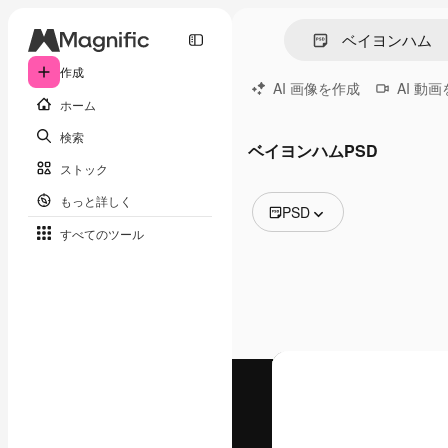
作成
AI 画像を作成
AI 動
ホーム
検索
ベイヨンハムPSD
ストック
もっと詳しく
PSD
すべてのツール
全ての画像
ベクトル
イラスト
写真
PSD
テンプレート
モックアップ
動画
映像素材
モーショングラフィックス
動画テンプレート
アイコン
3D モデル