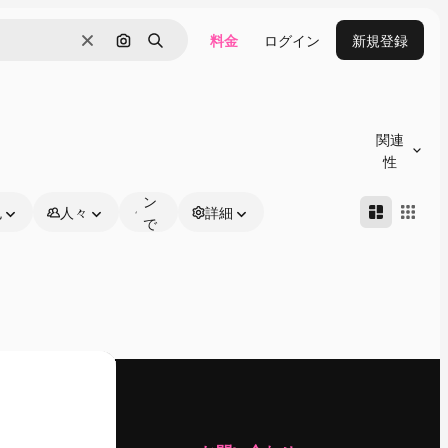
料金
ログイン
新規登録
消去
画像で検索
検索
オ
ン
関連
ラ
性
イ
ン
色
人々
詳細
で
編
集
可
能