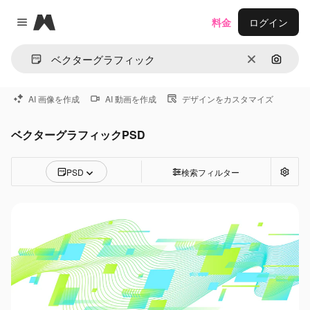
Magnific
料金
ログイン
Close menu
消去
画像で
AI 画像を作成
AI 動画を作成
デザインをカスタマイズ
ベクターグラフィックPSD
PSD
検索フィルター