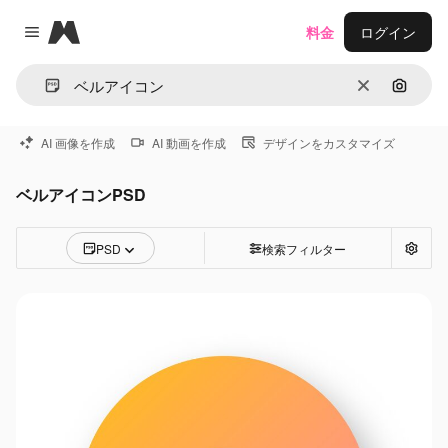
Magnific
料金
ログイン
Close menu
消去
画像で
AI 画像を作成
AI 動画を作成
デザインをカスタマイズ
ベルアイコンPSD
PSD
検索フィルター