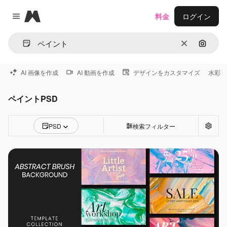
Magnific
料金
ログイン
Close menu
消去
画像で
AI 画像を作成
AI 動画を作成
デザインをカスタマイズ
水彩
ペイントPSD
PSD
検索フィルター