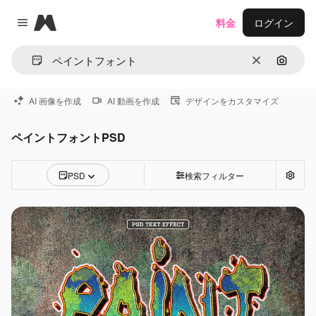
Magnific
料金
ログイン
Close menu
消去
画像で
AI 画像を作成
AI 動画を作成
デザインをカスタマイズ
ペイントフォントPSD
PSD
検索フィルター