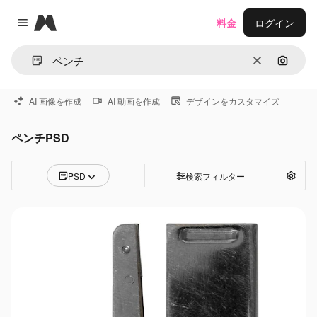
Magnific
料金
ログイン
Close menu
消去
画像で
AI 画像を作成
AI 動画を作成
デザインをカスタマイズ
ペンチPSD
PSD
検索フィルター