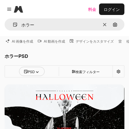
Magnific
料金
ログイン
Close menu
消去
画像で
AI 画像を作成
AI 動画を作成
デザインをカスタマイズ
雷
ホラーPSD
PSD
検索フィルター