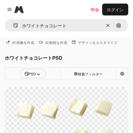
Magnific
料金
ログイン
Close menu
消去
画像で
AI 画像を作成
AI 動画を作成
デザインをカスタマイズ
ホワイトチョコレートPSD
PSD
検索フィルター