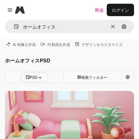
Magnific
料金
ログイン
Close menu
消去
画像で
AI 画像を作成
AI 動画を作成
デザインをカスタマイズ
ホームオフィスPSD
PSD
検索フィルター