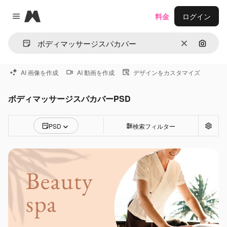
Magnific
料金
ログイン
Close menu
消去
画像で
AI 画像を作成
AI 動画を作成
デザインをカスタマイズ
ボディマッサージスパカバーPSD
PSD
検索フィルター