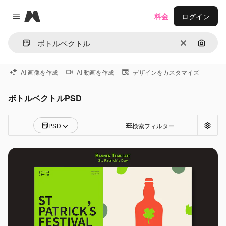
Magnific
料金
ログイン
Close menu
消去
画像で
AI 画像を作成
AI 動画を作成
デザインをカスタマイズ
ボトルベクトルPSD
PSD
検索フィルター