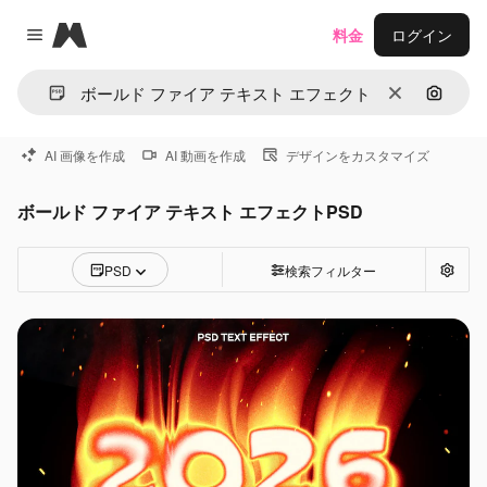
Magnific
料金
ログイン
Close menu
消去
画像で
AI 画像を作成
AI 動画を作成
デザインをカスタマイズ
ボールド ファイア テキスト エフェクトPSD
PSD
検索フィルター