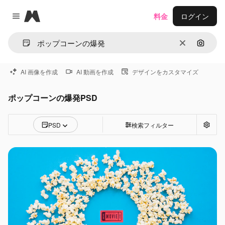
Magnific
料金
ログイン
Close menu
消去
画像で
AI 画像を作成
AI 動画を作成
デザインをカスタマイズ
ポップコーンの爆発PSD
PSD
検索フィルター