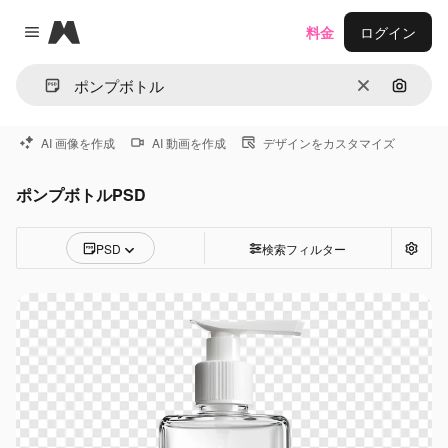
Magnific
料金
ログイン
Close menu
消去
画像で
AI 画像を作成
AI 動画を作成
デザインをカスタマイズ
ポンプボトルPSD
PSD
検索フィルター