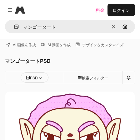
Magnific
料金
ログイン
Close menu
消去
画像で
AI 画像を作成
AI 動画を作成
デザインをカスタマイズ
マンゴータートPSD
PSD
検索フィルター