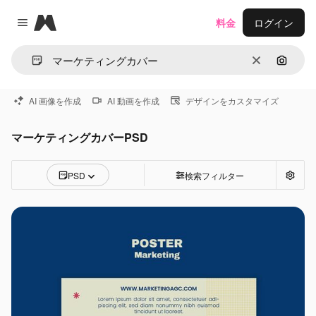
Magnific
料金
ログイン
Close menu
消去
画像で
AI 画像を作成
AI 動画を作成
デザインをカスタマイズ
マーケティングカバーPSD
PSD
検索フィルター