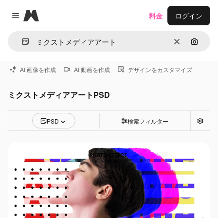
Magnific
料金
ログイン
Close menu
消去
画像で
AI 画像を作成
AI 動画を作成
デザインをカスタマイズ
ミクストメディアアートPSD
PSD
検索フィルター