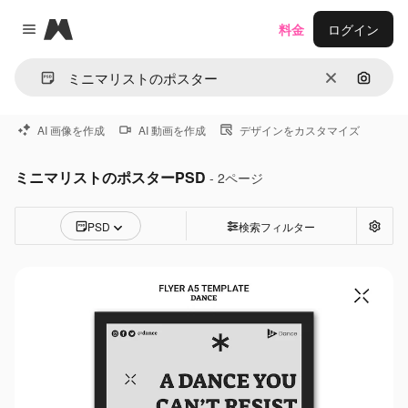
Magnific
料金
ログイン
Close menu
消去
画像で
AI 画像を作成
AI 動画を作成
デザインをカスタマイズ
ミニマリストのポスターPSD
- 2ページ
PSD
検索フィルター