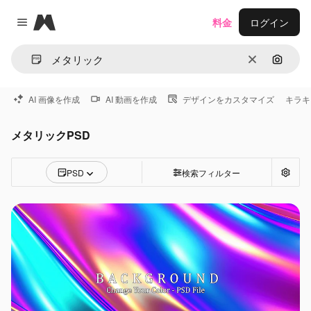
Magnific
料金
ログイン
Close menu
消去
画像で
AI 画像を作成
AI 動画を作成
デザインをカスタマイズ
キラキ
メタリックPSD
PSD
検索フィルター