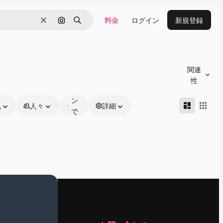
料金
ログイン
新規登録
消去
画像で検索
検索
オ
ン
関連
ラ
性
イ
ン
色
人々
詳細
で
編
集
可
能