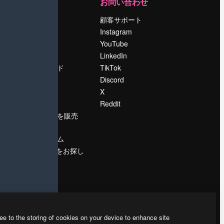
運営
お問い合わせ
料金
顧客サポート
会社概要
Instagram
Reviews
YouTube
採用情報
LinkedIn
検索トレンド
TikTok
ブログ
Discord
イベント
X
Slidesgo
Reddit
コンテンツを販売
する
プレスルーム
magnific.aiをお探し
ですか？
ee to the storing of cookies on your device to enhance site