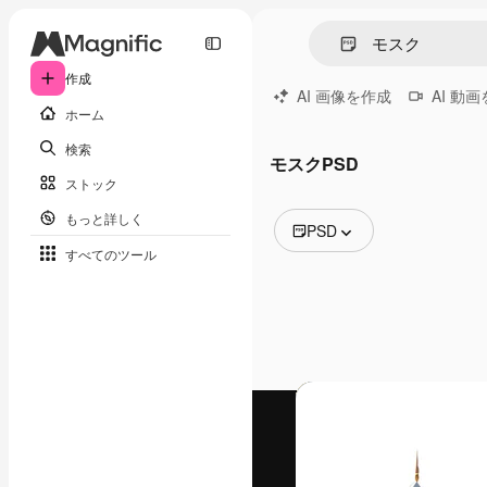
作成
AI 画像を作成
AI 動
ホーム
検索
モスクPSD
ストック
もっと詳しく
PSD
すべてのツール
全ての画像
ベクトル
イラスト
写真
PSD
テンプレート
モックアップ
動画
映像素材
モーショングラフィックス
動画テンプレート
アイコン
3D モデル