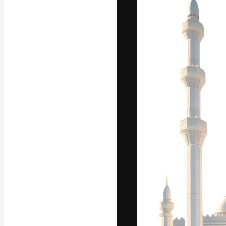
フォント
最高のクリエイ
ットフォーム。
店、スタジオを
います。
日本語
Copyright © 2010-