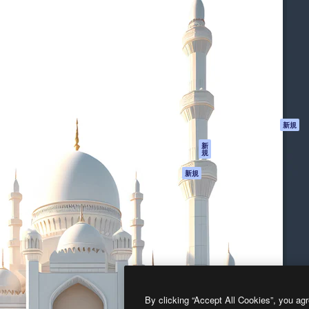
製品
はじめに
ティブ制作を導くためのプラ
Spaces
Academy
クリエイター、企業、代理
AI アシスタント
ドキュメント
含む100万人以上が利用して
AI 画像生成ツール
サポート
AI 動画生成ツール
利用規約
AI 音声合成ツール
プライバシーポリ
シー
ストックコンテン
ツ
オリジナル
新規
Claude/ChatGPT
クッキーポリシー
新
規
向けMCP
トラストセンター
エージェント
アフィリエイト
新規
API
法人向け
モバイルアプリ
すべてのMagnificツ
ール
2026
Freepik Company S.L.U.
無断複写・転載を禁じます
.
By clicking “Accept All Cookies”, you agr