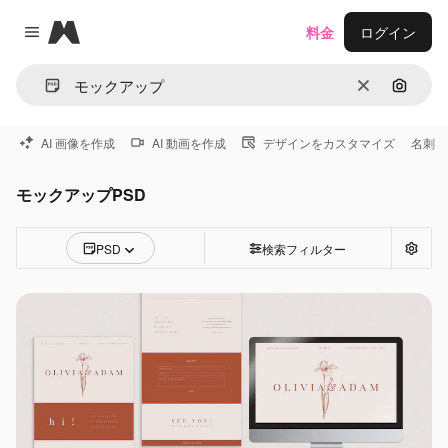
Magnific
料金
ログイン
Close menu
消去
画像で
AI 画像を作成
AI 動画を作成
デザインをカスタマイズ
名刺
モックアップPSD
PSD
検索フィルター