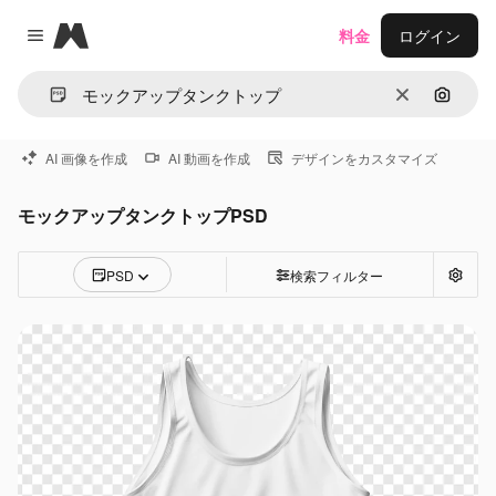
Magnific
料金
ログイン
Close menu
消去
画像で
AI 画像を作成
AI 動画を作成
デザインをカスタマイズ
モックアップタンクトップPSD
PSD
検索フィルター