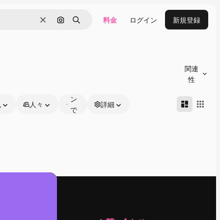
料金
ログイン
新規登録
消去
画像で検索
検索
オ
ン
関連
ラ
性
イ
ン
色
人々
詳細
で
編
集
可
能