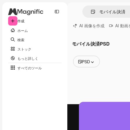
作成
AI 画像を作成
AI 動
ホーム
検索
モバイル決済PSD
ストック
もっと詳しく
PSD
すべてのツール
全ての画像
ベクトル
イラスト
写真
PSD
テンプレート
モックアップ
動画
映像素材
モーショングラフィックス
動画テンプレート
アイコン
3D モデル