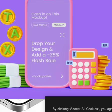
製品
はじめに
ティブ制作を導くためのプラ
Spaces
Academy
クリエイター、企業、代理
AI アシスタント
ドキュメント
含む100万人以上が利用して
AI 画像生成ツール
サポート
AI 動画生成ツール
利用規約
AI 音声合成ツール
プライバシーポリ
シー
ストックコンテン
ツ
オリジナル
新規
Claude/ChatGPT
クッキーポリシー
新
規
向けMCP
トラストセンター
エージェント
アフィリエイト
新規
API
法人向け
モバイルアプリ
すべてのMagnificツ
ール
2026
Freepik Company S.L.U.
無断複写・転載を禁じます
.
By clicking “Accept All Cookies”, you agr