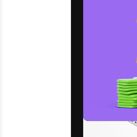
フォント
最高のクリエイ
ットフォーム。
店、スタジオを
います。
日本語
Copyright © 2010-