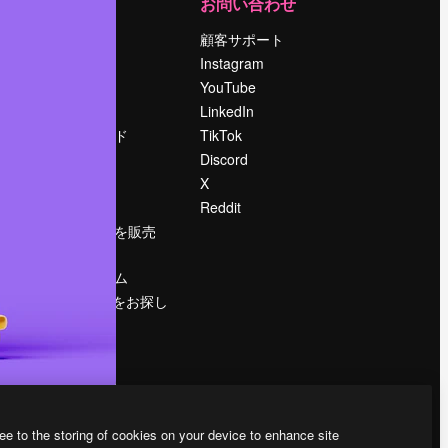
運営
お問い合わせ
料金
顧客サポート
会社概要
Instagram
Reviews
YouTube
採用情報
LinkedIn
検索トレンド
TikTok
ブログ
Discord
イベント
X
Slidesgo
Reddit
コンテンツを販売
する
プレスルーム
magnific.aiをお探し
ですか？
ee to the storing of cookies on your device to enhance site