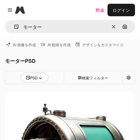
Magnific
料金
ログイン
Close menu
消去
画像で
AI 画像を作成
AI 動画を作成
デザインをカスタマイズ
モーターPSD
PSD
検索フィルター