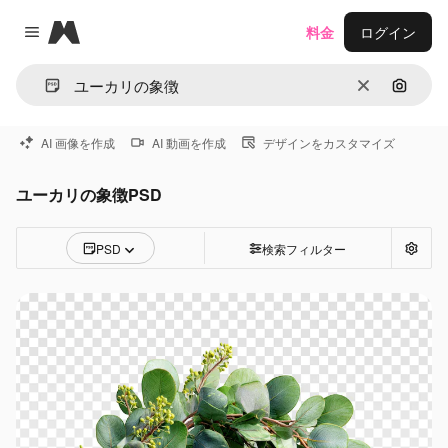
Magnific
料金
ログイン
Close menu
消去
画像で
AI 画像を作成
AI 動画を作成
デザインをカスタマイズ
ユーカリの象徴PSD
PSD
検索フィルター