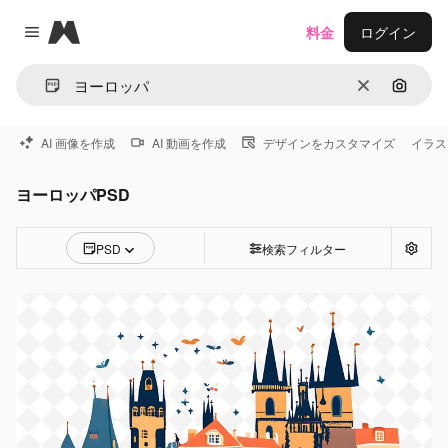
Magnific
料金
ログイン
Close menu
消去
画像で
AI 画像を作成
AI 動画を作成
デザインをカスタマイズ
イラス
ヨーロッパPSD
PSD
検索フィルター