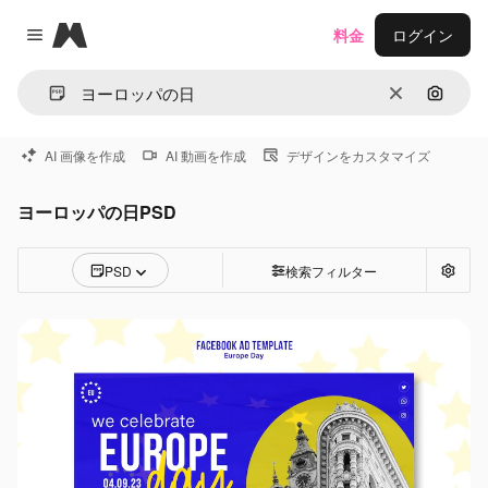
Magnific
料金
ログイン
Close menu
消去
画像で
AI 画像を作成
AI 動画を作成
デザインをカスタマイズ
ヨーロッパの日PSD
PSD
検索フィルター