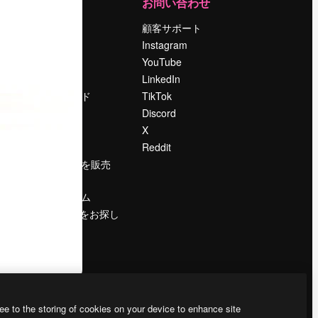
運営
お問い合わせ
料金
顧客サポート
会社概要
Instagram
Reviews
YouTube
採用情報
LinkedIn
検索トレンド
TikTok
ブログ
Discord
イベント
X
Slidesgo
Reddit
コンテンツを販売
する
プレスルーム
magnific.aiをお探し
ですか？
ee to the storing of cookies on your device to enhance site