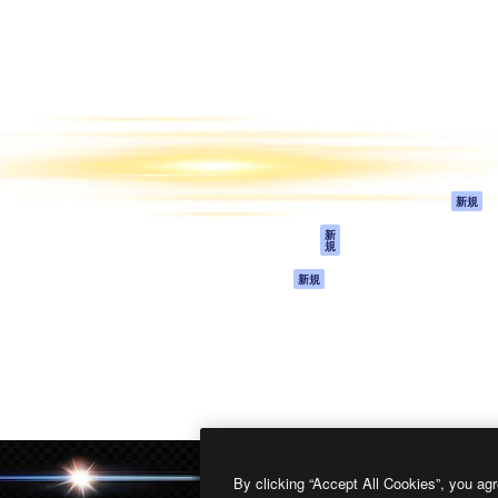
製品
はじめに
ティブ制作を導くためのプラ
Spaces
Academy
クリエイター、企業、代理
AI アシスタント
ドキュメント
含む100万人以上が利用して
AI 画像生成ツール
サポート
AI 動画生成ツール
利用規約
AI 音声合成ツール
プライバシーポリ
シー
ストックコンテン
ツ
オリジナル
新規
Claude/ChatGPT
クッキーポリシー
新
規
向けMCP
トラストセンター
エージェント
アフィリエイト
新規
API
法人向け
モバイルアプリ
すべてのMagnificツ
ール
2026
Freepik Company S.L.U.
無断複写・転載を禁じます
.
By clicking “Accept All Cookies”, you agr