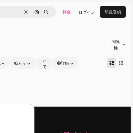
料金
ログイン
新規登録
消去
画像で検索
検索
オ
ン
関連
ラ
性
イ
ン
色
人々
詳細
で
編
集
可
能