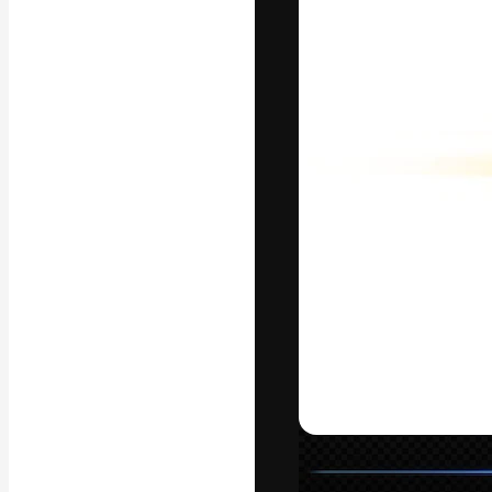
フォント
最高のクリエイ
ットフォーム。
店、スタジオを
います。
日本語
Copyright © 2010-