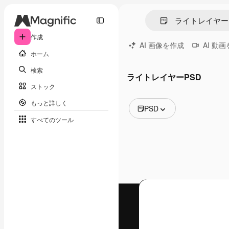
作成
AI 画像を作成
AI 動
ホーム
検索
ライトレイヤーPSD
ストック
もっと詳しく
PSD
すべてのツール
全ての画像
ベクトル
イラスト
写真
PSD
テンプレート
モックアップ
動画
映像素材
モーショングラフィックス
動画テンプレート
アイコン
3D モデル