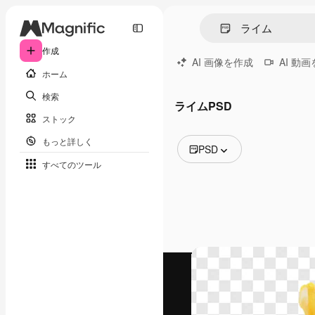
作成
AI 画像を作成
AI 動
ホーム
検索
ライムPSD
ストック
もっと詳しく
PSD
すべてのツール
全ての画像
ベクトル
イラスト
写真
PSD
テンプレート
モックアップ
動画
映像素材
モーショングラフィックス
動画テンプレート
アイコン
3D モデル