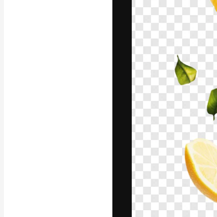
フォント
最高のクリエイ
ットフォーム。
店、スタジオを
います。
日本語
Copyright © 2010-