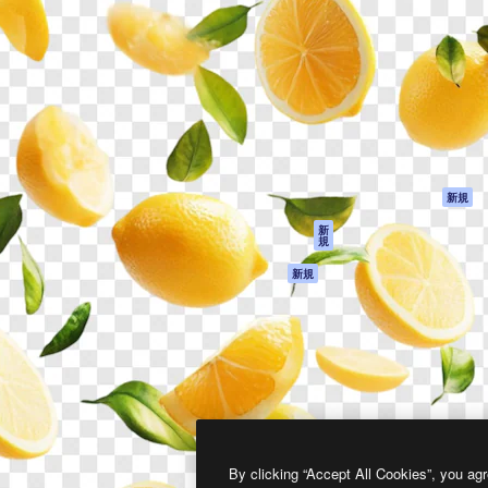
製品
はじめに
ティブ制作を導くためのプラ
Spaces
Academy
クリエイター、企業、代理
AI アシスタント
ドキュメント
含む100万人以上が利用して
AI 画像生成ツール
サポート
AI 動画生成ツール
利用規約
AI 音声合成ツール
プライバシーポリ
シー
ストックコンテン
ツ
オリジナル
新規
Claude/ChatGPT
クッキーポリシー
新
規
向けMCP
トラストセンター
エージェント
アフィリエイト
新規
API
法人向け
モバイルアプリ
すべてのMagnificツ
ール
2026
Freepik Company S.L.U.
無断複写・転載を禁じます
.
By clicking “Accept All Cookies”, you agr