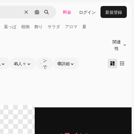
料金
ログイン
新規登録
消去
画像で検索
検索
葉っぱ
植物
飾り
サラダ
アロマ
夏
オ
ン
関連
ラ
性
イ
ン
色
人々
詳細
で
編
集
可
能