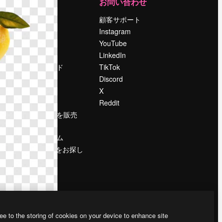
運営
お問い合わせ
料金
顧客サポート
会社概要
Instagram
Reviews
YouTube
採用情報
LinkedIn
検索トレンド
TikTok
ブログ
Discord
イベント
X
Slidesgo
Reddit
コンテンツを販売
する
プレスルーム
magnific.aiをお探し
ですか？
ee to the storing of cookies on your device to enhance site