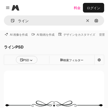
Magnific
料金
ログイン
Close menu
消去
画像で
AI 画像を作成
AI 動画を作成
デザインをカスタマイズ
背景
ラインPSD
PSD
検索フィルター