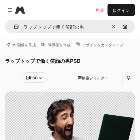
Magnific
料金
ログイン
Close menu
消去
画像で
AI 画像を作成
AI 動画を作成
デザインをカスタマイズ
ラップトップで働く笑顔の男PSD
PSD
検索フィルター