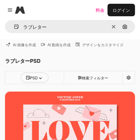
Magnific
料金
ログイン
Close menu
消去
画像で
AI 画像を作成
AI 動画を作成
デザインをカスタマイズ
ラブレターPSD
PSD
検索フィルター