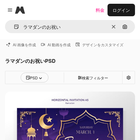
Magnific
料金
ログイン
Close menu
消去
画像で
AI 画像を作成
AI 動画を作成
デザインをカスタマイズ
ラマダンのお祝いPSD
PSD
検索フィルター