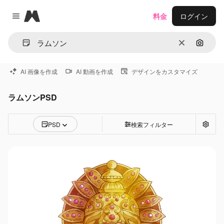
Magnific
料金
ログイン
Close menu
消去
画像で
AI 画像を作成
AI 動画を作成
デザインをカスタマイズ
ラムソンPSD
PSD
検索フィルター