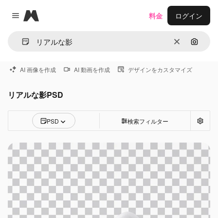
Magnific
料金
ログイン
Close menu
消去
画像で
AI 画像を作成
AI 動画を作成
デザインをカスタマイズ
リアルな影PSD
PSD
検索フィルター