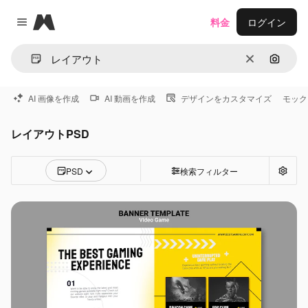
Magnific
料金
ログイン
Close menu
消去
画像で
AI 画像を作成
AI 動画を作成
デザインをカスタマイズ
モック
レイアウトPSD
PSD
検索フィルター