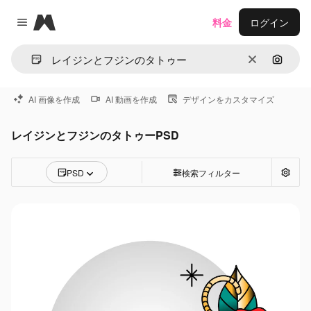
Magnific
料金
ログイン
Close menu
消去
画像で
AI 画像を作成
AI 動画を作成
デザインをカスタマイズ
レイジンとフジンのタトゥーPSD
PSD
検索フィルター