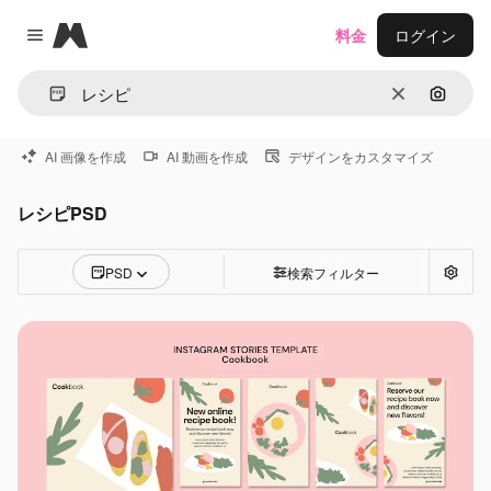
Magnific
料金
ログイン
Close menu
消去
画像で
AI 画像を作成
AI 動画を作成
デザインをカスタマイズ
レシピPSD
PSD
検索フィルター