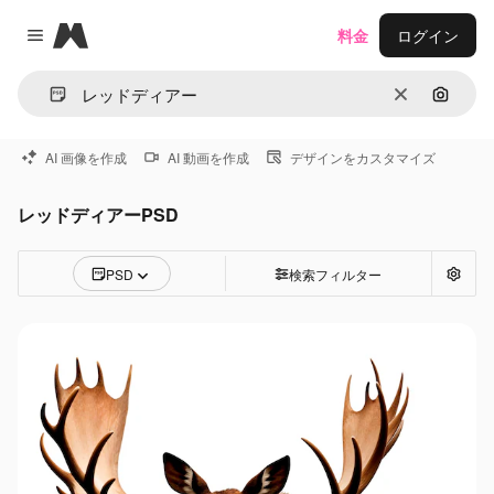
Magnific
料金
ログイン
Close menu
消去
画像で
AI 画像を作成
AI 動画を作成
デザインをカスタマイズ
レッドディアーPSD
PSD
検索フィルター