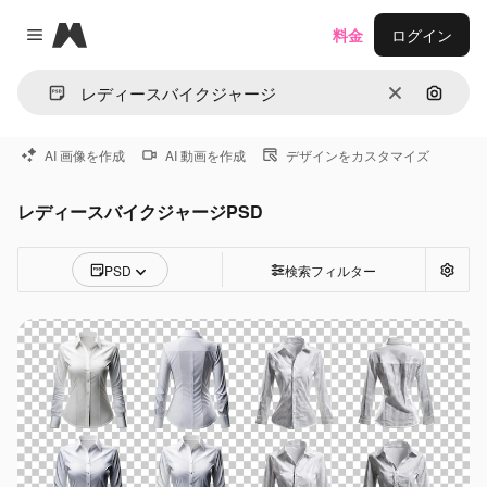
Magnific
料金
ログイン
Close menu
消去
画像で
AI 画像を作成
AI 動画を作成
デザインをカスタマイズ
レディースバイクジャージPSD
PSD
検索フィルター