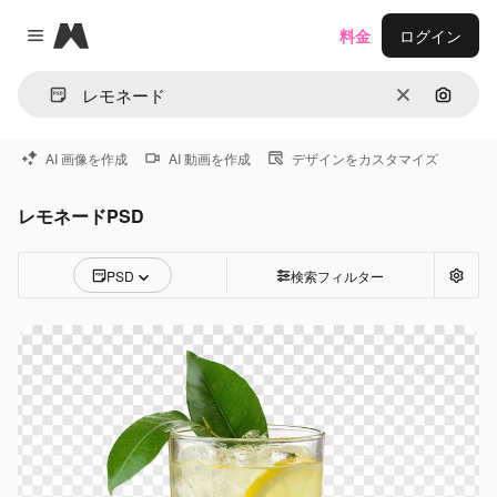
Magnific
料金
ログイン
Close menu
消去
画像で
AI 画像を作成
AI 動画を作成
デザインをカスタマイズ
レモネードPSD
PSD
検索フィルター