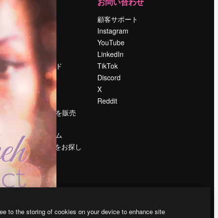
運営
お問い合わせ
料金
顧客サポート
会社概要
Instagram
Reviews
YouTube
採用情報
LinkedIn
検索トレンド
TikTok
ブログ
Discord
イベント
X
Slidesgo
Reddit
コンテンツを販売
する
プレスルーム
magnific.aiをお探し
ですか？
ee to the storing of cookies on your device to enhance site