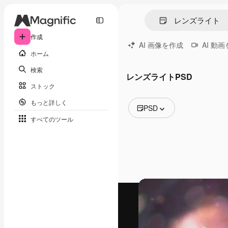
作成
AI 画像を作成
AI 動
ホーム
検索
レンズライトPSD
ストック
もっと詳しく
PSD
すべてのツール
全ての画像
ベクトル
イラスト
写真
PSD
テンプレート
モックアップ
動画
映像素材
モーショングラフィックス
動画テンプレート
アイコン
3D モデル