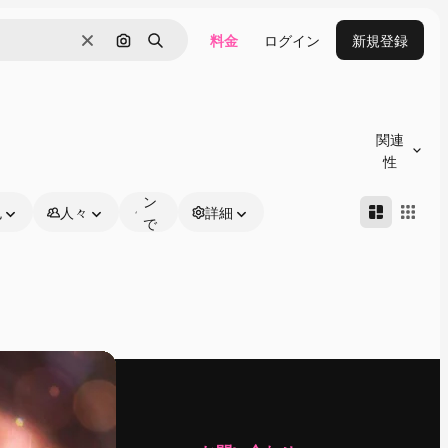
料金
ログイン
新規登録
消去
画像で検索
検索
オ
ン
関連
ラ
性
イ
ン
色
人々
詳細
で
編
集
可
能