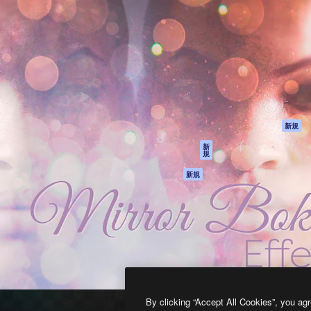
製品
はじめに
ティブ制作を導くためのプラ
Spaces
Academy
クリエイター、企業、代理
AI アシスタント
ドキュメント
含む100万人以上が利用して
AI 画像生成ツール
サポート
AI 動画生成ツール
利用規約
AI 音声合成ツール
プライバシーポリ
シー
ストックコンテン
ツ
オリジナル
新規
Claude/ChatGPT
クッキーポリシー
新
規
向けMCP
トラストセンター
エージェント
アフィリエイト
新規
API
法人向け
モバイルアプリ
すべてのMagnificツ
ール
2026
Freepik Company S.L.U.
無断複写・転載を禁じます
.
By clicking “Accept All Cookies”, you agr