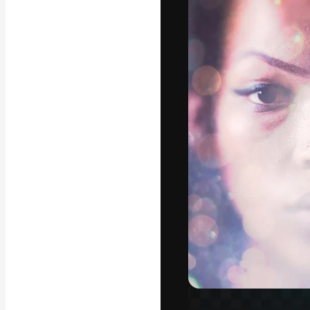
フォント
最高のクリエイ
ットフォーム。
店、スタジオを
います。
日本語
Copyright © 2010-