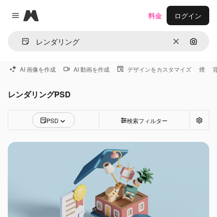
Magnific
料金
ログイン
Close menu
消去
画像で
AI 画像を作成
AI 動画を作成
デザインをカスタマイズ
煙
レンダリングPSD
PSD
検索フィルター