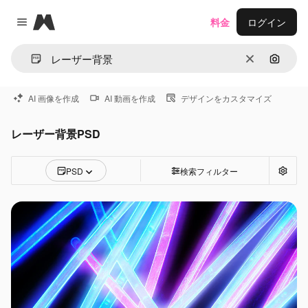
Magnific
料金
ログイン
Close menu
消去
画像で
AI 画像を作成
AI 動画を作成
デザインをカスタマイズ
レーザー背景PSD
PSD
検索フィルター