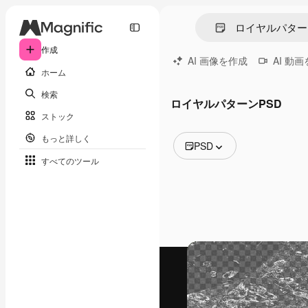
作成
AI 画像を作成
AI 動
ホーム
検索
ロイヤルパターンPSD
ストック
もっと詳しく
PSD
すべてのツール
全ての画像
ベクトル
イラスト
写真
PSD
テンプレート
モックアップ
動画
映像素材
モーショングラフィックス
動画テンプレート
アイコン
3D モデル