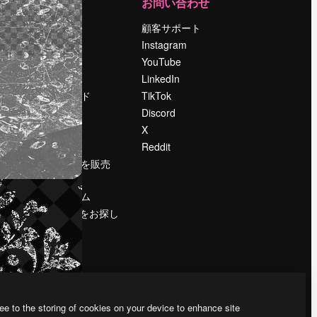
運営
お問い合わせ
料金
顧客サポート
会社概要
Instagram
Reviews
YouTube
採用情報
LinkedIn
検索トレンド
TikTok
ブログ
Discord
イベント
X
Slidesgo
Reddit
コンテンツを販売
する
プレスルーム
magnific.aiをお探し
ですか？
ee to the storing of cookies on your device to enhance site