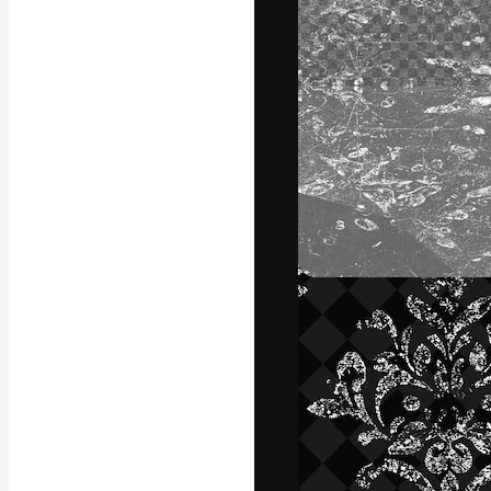
フォント
最高のクリエイ
ットフォーム。
店、スタジオを
います。
日本語
Copyright © 2010-