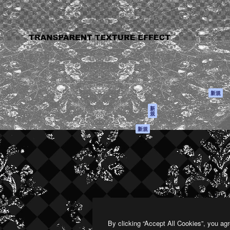
製品
はじめに
ティブ制作を導くためのプラ
Spaces
Academy
クリエイター、企業、代理
AI アシスタント
ドキュメント
含む100万人以上が利用して
AI 画像生成ツール
サポート
AI 動画生成ツール
利用規約
AI 音声合成ツール
プライバシーポリ
シー
ストックコンテン
ツ
オリジナル
新規
Claude/ChatGPT
クッキーポリシー
新
規
向けMCP
トラストセンター
エージェント
アフィリエイト
新規
API
法人向け
モバイルアプリ
すべてのMagnificツ
ール
2026
Freepik Company S.L.U.
無断複写・転載を禁じます
.
By clicking “Accept All Cookies”, you agr