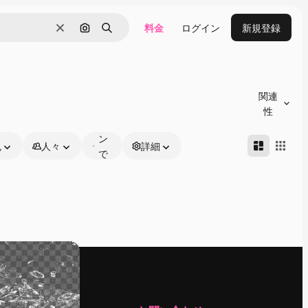
料金
ログイン
新規登録
消去
画像で検索
検索
オ
ン
関連
ラ
性
イ
ン
色
人々
詳細
で
編
集
可
能