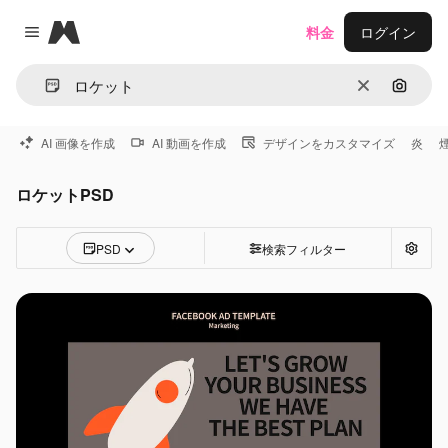
Magnific
料金
ログイン
Close menu
消去
画像で
AI 画像を作成
AI 動画を作成
デザインをカスタマイズ
炎
ロケットPSD
PSD
検索フィルター