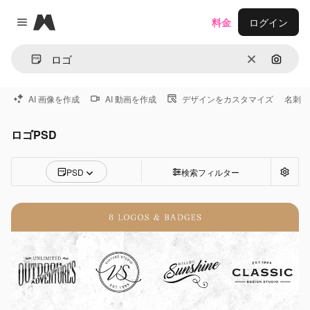
Magnific
料金
ログイン
Close menu
消去
画像で
AI 画像を作成
AI 動画を作成
デザインをカスタマイズ
名刺
ロゴPSD
PSD
検索フィルター