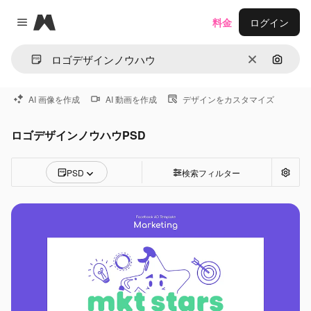
Magnific
料金
ログイン
Close menu
消去
画像で
AI 画像を作成
AI 動画を作成
デザインをカスタマイズ
ロゴデザインノウハウPSD
PSD
検索フィルター