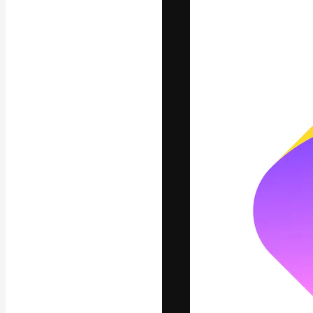
フォント
最高のクリエイ
ットフォーム。
店、スタジオを
います。
日本語
Copyright © 2010-