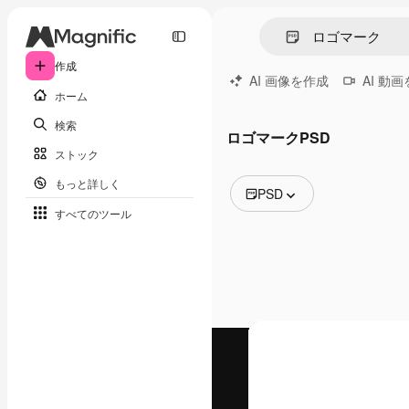
作成
AI 画像を作成
AI 動
ホーム
検索
ロゴマークPSD
ストック
もっと詳しく
PSD
すべてのツール
全ての画像
ベクトル
イラスト
写真
PSD
テンプレート
モックアップ
動画
映像素材
モーショングラフィックス
動画テンプレート
アイコン
3D モデル