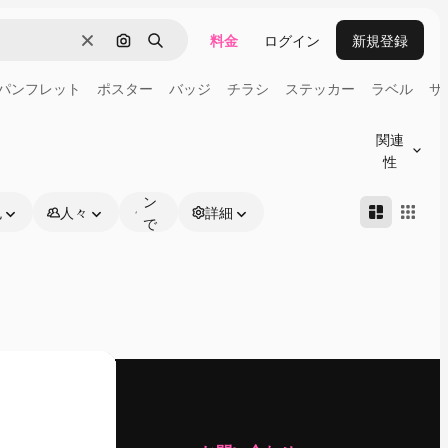
料金
ログイン
新規登録
消去
画像で検索
検索
パンフレット
ポスター
バッジ
チラシ
ステッカー
ラベル
サ
オ
ン
関連
ラ
性
イ
ン
色
人々
詳細
で
編
集
可
能