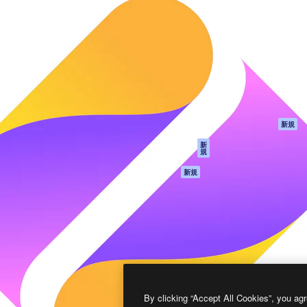
製品
はじめに
ティブ制作を導くためのプラ
Spaces
Academy
クリエイター、企業、代理
AI アシスタント
ドキュメント
含む100万人以上が利用して
AI 画像生成ツール
サポート
AI 動画生成ツール
利用規約
AI 音声合成ツール
プライバシーポリ
シー
ストックコンテン
ツ
オリジナル
新規
Claude/ChatGPT
クッキーポリシー
新
規
向けMCP
トラストセンター
エージェント
アフィリエイト
新規
API
法人向け
モバイルアプリ
すべてのMagnificツ
ール
2026
Freepik Company S.L.U.
無断複写・転載を禁じます
.
By clicking “Accept All Cookies”, you agr