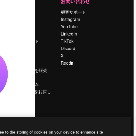
運営
お問い合わせ
料金
顧客サポート
会社概要
Instagram
Reviews
YouTube
採用情報
LinkedIn
検索トレンド
TikTok
ブログ
Discord
イベント
X
Slidesgo
Reddit
コンテンツを販売
する
プレスルーム
magnific.aiをお探し
ですか？
ee to the storing of cookies on your device to enhance site