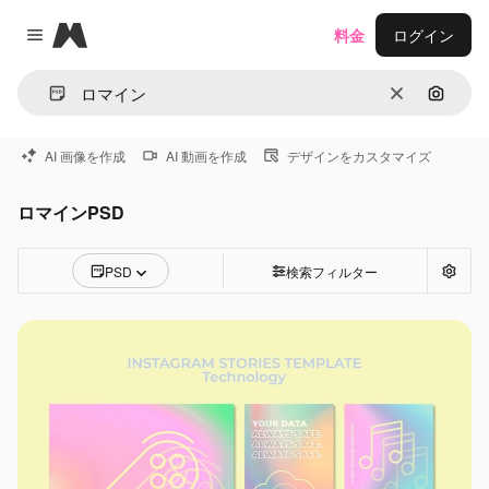
Magnific
料金
ログイン
Close menu
消去
画像で
AI 画像を作成
AI 動画を作成
デザインをカスタマイズ
ロマインPSD
PSD
検索フィルター